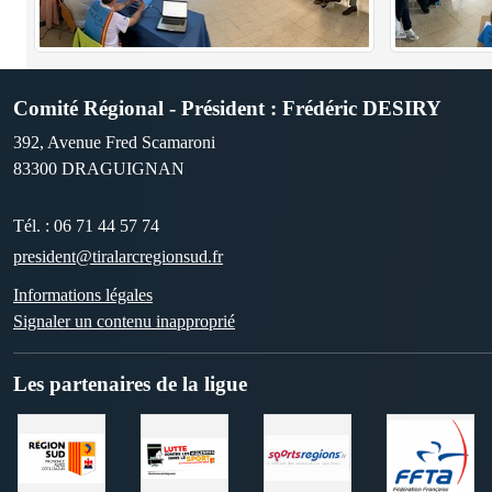
Comité Régional - Président : Frédéric DESIRY
392, Avenue Fred Scamaroni
83300
DRAGUIGNAN
Tél. :
06 71 44 57 74
president@tiralarcregionsud.fr
Informations légales
Signaler un contenu inapproprié
Les partenaires de la ligue