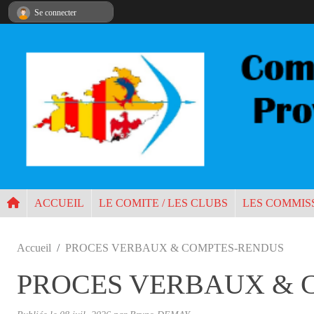
Panneau de gestion des cookies
Se connecter
ACCUEIL
LE COMITE / LES CLUBS
LES COMMIS
Accueil
PROCES VERBAUX & COMPTES-RENDUS
PROCES VERBAUX & 