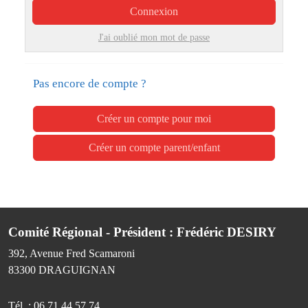
Connexion
J'ai oublié mon mot de passe
Pas encore de compte ?
Créer un compte pour moi
Créer un compte parent/enfant
Comité Régional - Président : Frédéric DESIRY
392, Avenue Fred Scamaroni
83300
DRAGUIGNAN
Tél. :
06 71 44 57 74